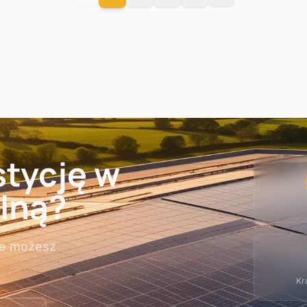
tycję w
lną?
ile możesz
Kra