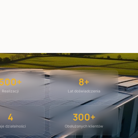
500+
8+
Realizacji
Lat doświadczenia
4
300+
je działalności
Obsłużonych klientów