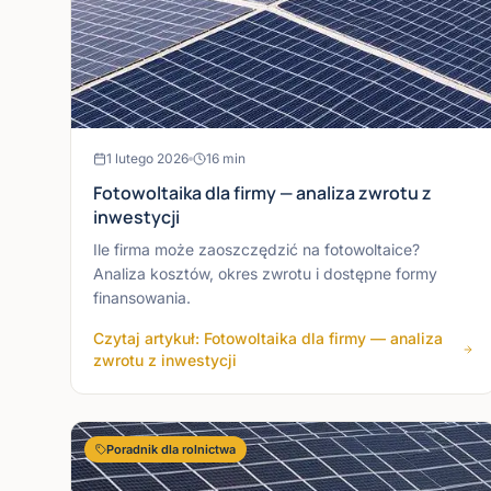
1 lutego 2026
16
min
Fotowoltaika dla firmy — analiza zwrotu z
inwestycji
Ile firma może zaoszczędzić na fotowoltaice?
Analiza kosztów, okres zwrotu i dostępne formy
finansowania.
Czytaj artykuł: Fotowoltaika dla firmy — analiza
zwrotu z inwestycji
Poradnik dla rolnictwa