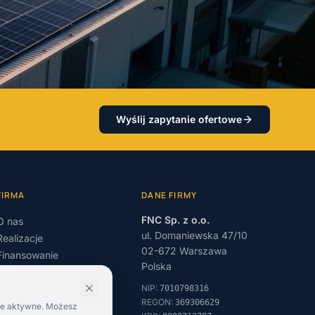
Wyślij zapytanie ofertowe
FIRMA
DANE FIRMY
FNC Sp. z o.o.
O nas
ul. Domaniewska 47/10
Realizacje
02-672
Warszawa
Finansowanie
Polska
Blog
Kontakt
NIP
:
7010798316
REGON
:
369306629
sze aktywne. Możesz