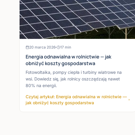
20 marca 2026
17
min
Energia odnawialna w rolnictwie — jak
obniżyć koszty gospodarstwa
Fotowoltaika, pompy ciepła i turbiny wiatrowe na
wsi. Dowiedz się, jak rolnicy oszczędzają nawet
80% na energii.
Czytaj artykuł: Energia odnawialna w rolnictwie —
jak obniżyć koszty gospodarstwa