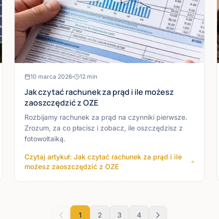
10 marca 2026
12
min
Jak czytać rachunek za prąd i ile możesz
zaoszczędzić z OZE
Rozbijamy rachunek za prąd na czynniki pierwsze.
Zrozum, za co płacisz i zobacz, ile oszczędzisz z
fotowoltaiką.
Czytaj artykuł: Jak czytać rachunek za prąd i ile
możesz zaoszczędzić z OZE
1
2
3
4