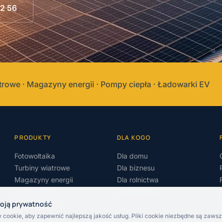
2 56
atrowe · Magazyny energii · Pompy ciepła · Ładowarki EV
PRODUKTY
DLA KOGO
Fotowoltaika
Dla domu
Turbiny wiatrowe
Dla biznesu
Magazyny energii
Dla rolnictwa
Pompy ciepła
Dla instytucji
oją prywatność
Ładowarki EV
cookie, aby zapewnić najlepszą jakość usług. Pliki cookie niezbędne są zaw