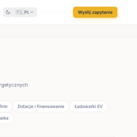
🇵🇱
PL
Kalkulator
Wyślij zapytanie
ergetycznych
firm
Dotacje i finansowanie
Ładowarki EV
aika