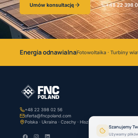
Umów konsultację
+48 22 398 0
Energia odnawialna
Fotowoltaika · Turbiny wi
+48 22 398 02 56
oferta@fncpoland.com
Polska · Ukraina · Czechy · Hiszpania
Szanujemy Tw
Używamy plików 