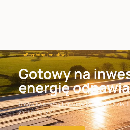
Bezpłatna konsultacja
Gotowy na inwes
energię odnawia
Umów bezpłatną konsultację i dowiedz się, 
zaoszczędzić.