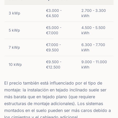
€3.000 -
2.700 - 3.300
3 kWp
€4.500
kWh
€5.000 -
4.500 - 5.500
5 kWp
€7.000
kWh
€7.000 -
6.300 - 7.700
7 kWp
€9.500
kWh
€9.500 -
9.000 - 11.000
10 kWp
€12.500
kWh
El precio también está influenciado por el tipo de
montaje: la instalación en tejado inclinado suele ser
más barata que en tejado plano (que requiere
estructuras de montaje adicionales). Los sistemas
montados en el suelo pueden ser más caros debido a
los cimientos y el cableado adicional.