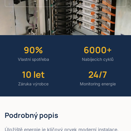
90%
6000+
Vlastní spotřeba
Nabíjecích cyklů
10 let
24/7
Záruka výrobce
Monitoring energie
Podrobný popis
Úložiště energie je klíčový prvek moderní instalace.