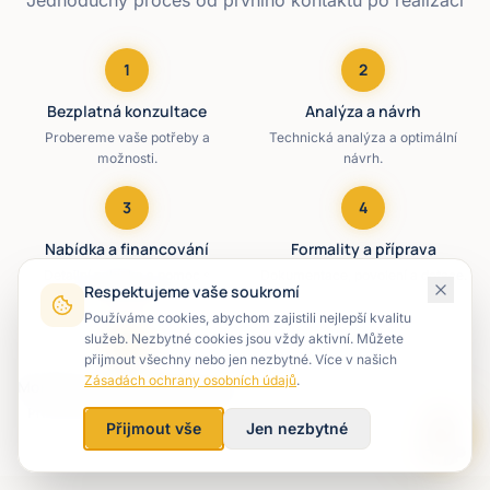
Jednoduchý proces od prvního kontaktu po realizaci
1
2
Bezplatná konzultace
Analýza a návrh
Probereme vaše potřeby a
Technická analýza a optimální
možnosti.
návrh.
3
4
Nabídka a financování
Formality a příprava
Detailní nabídka a pomoc s
Dokumentace, povolení a dotace.
Respektujeme vaše soukromí
financováním.
Používáme cookies, abychom zajistili nejlepší kvalitu
služeb. Nezbytné cookies jsou vždy aktivní. Můžete
5
přijmout všechny nebo jen nezbytné. Více v našich
Zásadách ochrany osobních údajů
.
Montáž a uvedení do provozu
Profesionální montáž a spuštění.
Přijmout vše
Jen nezbytné