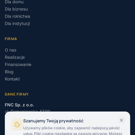
Dla domu
Dla biznesu
Dla rolnictwa
Dla instytucji
FIRMA
O nas
Realizacje
Finansowanie
Blog
Kontakt
DANE FIRMY
FNC Sp. z o.o.
ul. Domaniewska 47/10
02-672
Warszawa
Szanujemy Twoją prywatność
Polska
Używamy plików cookie, aby zapewnić najlepszą jakość
usług. Pliki cookie niezbędne są zawsze aktywne. Możesz
NIP
:
7010798316