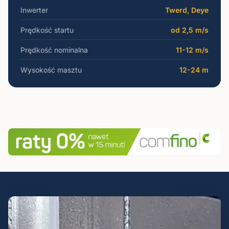
Inwerter
Twerd, Deye
Prędkość startu
od 2,5 m/s
Prędkość nominalna
11-12 m/s
Wysokość masztu
12-24 m