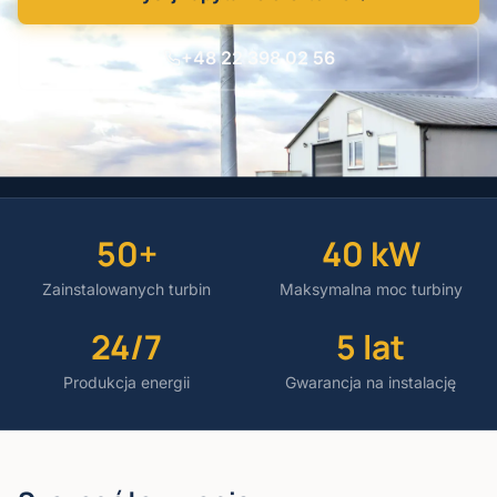
+48 22 398 02 56
50+
40 kW
Zainstalowanych turbin
Maksymalna moc turbiny
24/7
5 lat
Produkcja energii
Gwarancja na instalację