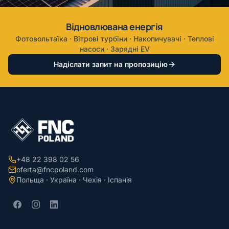
Відновлювана енергія
Фотовольтаїка · Вітрові турбіни · Накопичувачі · Теплові
насоси · Зарядні EV
Надіслати запит на пропозицію
+48 22 398 02 56
oferta@fncpoland.com
Польща · Україна · Чехія · Іспанія