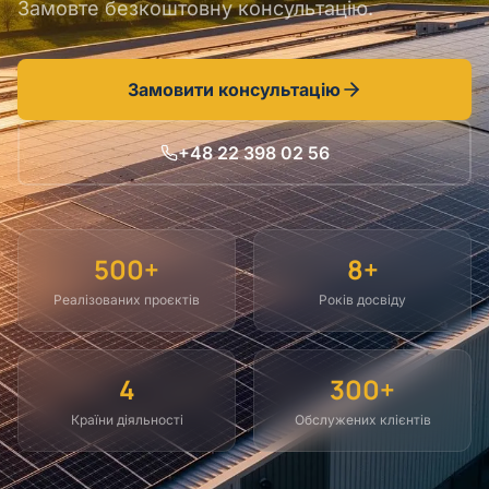
Замовте безкоштовну консультацію.
Замовити консультацію
+48 22 398 02 56
500+
8+
Реалізованих проєктів
Років досвіду
4
300+
Країни діяльності
Обслужених клієнтів