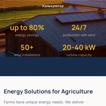
Калькулятор
up to 80%
24/7
energy savings
production with wind
50+
20-40 kW
wind installations
turbine capacity
Energy Solutions for Agriculture
Farms have unique energy needs. We deliver