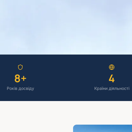
8+
4
Років досвіду
Країни діяльності