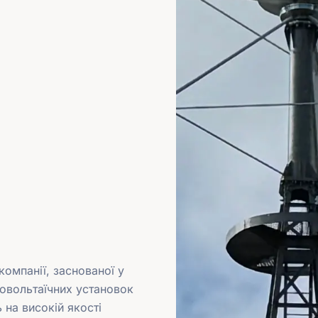
омпанії, заснованої у
товольтаїчних установок
 на високій якості