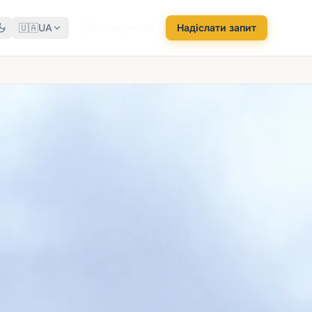
🇺🇦
UA
Калькулятор
Надіслати запит