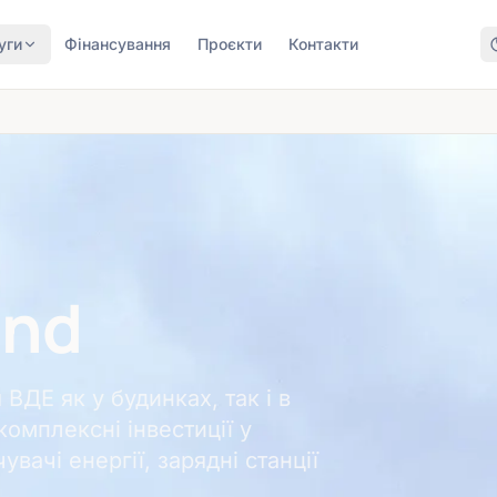
уги
Фінансування
Проєкти
Контакти
and
ВДЕ як у будинках, так і в
комплексні інвестиції у
увачі енергії, зарядні станції